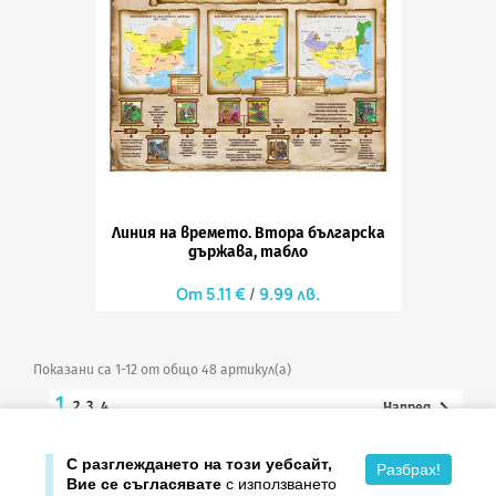
Линия на времето. Втора българска
държава, табло
5.11 €
9.99 лв.
Показани са 1-12 от общо 48 артикул(а)
1

2
3
4
Напред

Върнете се в началото
С разглеждането на този уебсайт,
Разбрах!
Вие се съгласявате
с използването