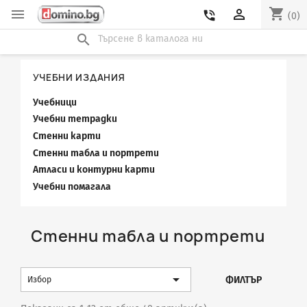
shopping_cart


phone_in_talk
(0)
search
УЧЕБНИ ИЗДАНИЯ
Учебници
Учебни тетрадки
Стенни карти
Стенни табла и портрети
Атласи и контурни карти
Учебни помагала
Стенни табла и портрети

ФИЛТЪР
Избор