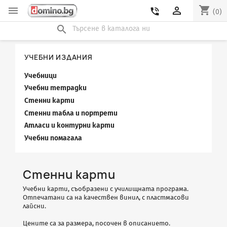
shopping_cart


phone_in_talk
(0)
search
УЧЕБНИ ИЗДАНИЯ
Учебници
Учебни тетрадки
Стенни карти
Стенни табла и портрети
Атласи и контурни карти
Учебни помагала
Стенни карти
Учебни карти, съобразени с училищната програма.
Отпечатани са на качествен винил, с пластмасови
лайсни.
Цените са за размера, посочен в описанието.