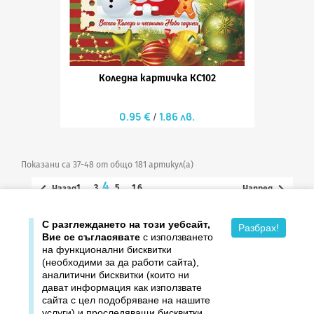
Коледна картичка КС102
0.95 €
1.86 лв.
Показани са 37-48 от общо 181 артикул(а)
4


1
…
3
5
…
16
Назад
Напред

С разглеждането на този уебсайт,
Върнете се в началото
Разбрах!
Вие се съгласявате
с използването
на функционални бисквитки
(необходими за да работи сайта),
аналитични бисквитки (които ни
дават информация как използвате

Продукти
сайта с цел подобряване на нашите
услуги) и проследяващи бисквитки