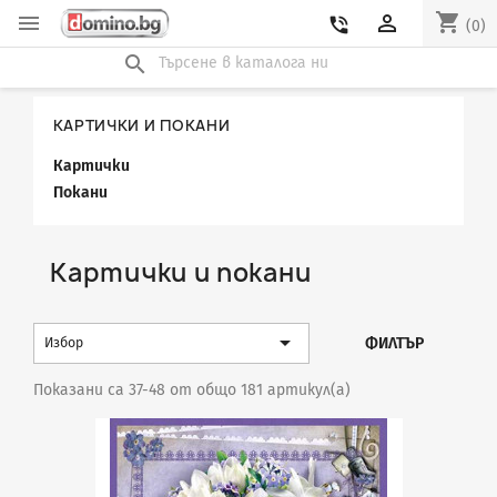
shopping_cart


phone_in_talk
(0)
search
КАРТИЧКИ И ПОКАНИ
Картички
Покани
Картички и покани

ФИЛТЪР
Избор
Показани са 37-48 от общо 181 артикул(а)