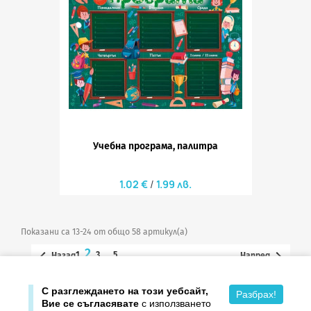
Учебна програма, палитра
1.02 €
1.99 лв.
Показани са 13-24 от общо 58 артикул(а)
2


1
3
…
5
Назад
Напред

Върнете се в началото
С разглеждането на този уебсайт,
Разбрах!
Вие се съгласявате
с използването