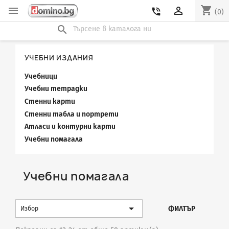
shopping_cart


phone_in_talk
(0)
search
УЧЕБНИ ИЗДАНИЯ
Учебници
Учебни тетрадки
Стенни карти
Стенни табла и портрети
Атласи и контурни карти
Учебни помагала
Учебни помагала

ФИЛТЪР
Избор