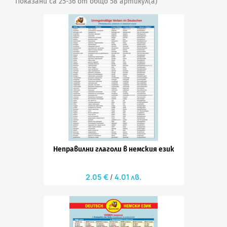
Показани са 25-36 от общо 58 артикул(а)
Неправилни глаголи в немския език
2.05 €
4.01 лв.