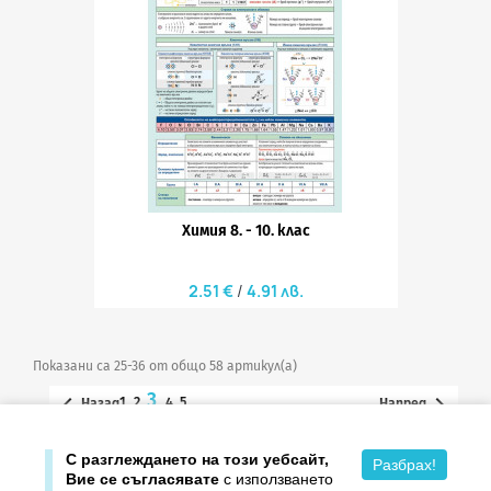
Химия 8. - 10. клас
2.51 €
4.91 лв.
Показани са 25-36 от общо 58 артикул(а)
3


1
2
4
5
Назад
Напред

Върнете се в началото
С разглеждането на този уебсайт,
Разбрах!
Вие се съгласявате
с използването