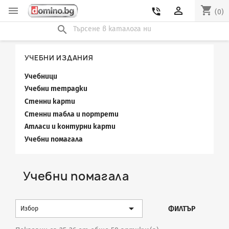
shopping_cart


phone_in_talk
(0)
search
УЧЕБНИ ИЗДАНИЯ
Учебници
Учебни тетрадки
Стенни карти
Стенни табла и портрети
Атласи и контурни карти
Учебни помагала
Учебни помагала

ФИЛТЪР
Избор