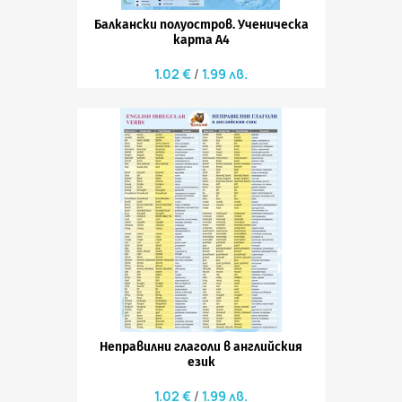
Балкански полуостров. Ученическа
карта А4
1.02 €
1.99 лв.
Неправилни глаголи в английския
език
1.02 €
1.99 лв.