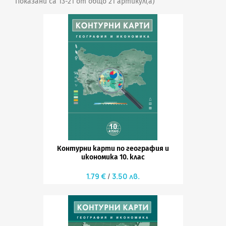
Показани са 13-21 от общо 21 артикул(а)
Контурни карти по география и
икономика 10. клас
1.79 €
3.50 лв.