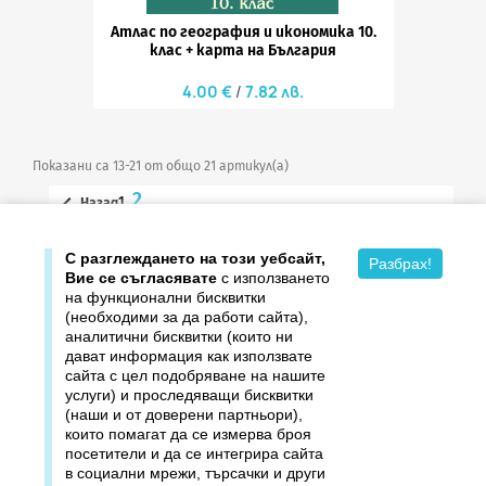
Атлас по география и икономика 10.
клас + карта на България
4.00 €
7.82 лв.
Показани са 13-21 от общо 21 артикул(а)
2

1
Назад

С разглеждането на този уебсайт,
Върнете се в началото
Разбрах!
Вие се съгласявате
с използването
на функционални бисквитки
(необходими за да работи сайта),
аналитични бисквитки (които ни
дават информация как използвате

Продукти
сайта с цел подобряване на нашите
услуги) и проследяващи бисквитки

Издателство ДОМИНО
(наши и от доверени партньори),
които помагат да се измерва броя
посетители и да се интегрира сайта

Връзки
в социални мрежи, търсачки и други