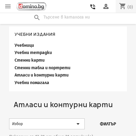
shopping_cart


phone_in_talk
(0)
search
УЧЕБНИ ИЗДАНИЯ
Учебници
Учебни тетрадки
Стенни карти
Стенни табла и портрети
Атласи и контурни карти
Учебни помагала
Атласи и контурни карти

ФИЛТЪР
Избор